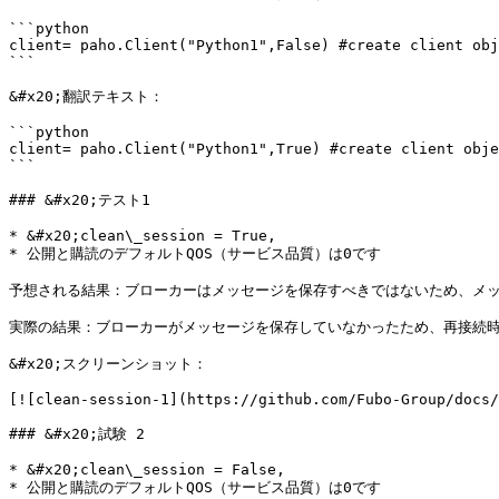
```python

client= paho.Client("Python1",False) #create client obj
```

&#x20;翻訳テキスト：

```python

client= paho.Client("Python1",True) #create client obje
```

### &#x20;テスト1

* &#x20;clean\_session = True,

* 公開と購読のデフォルトQOS（サービス品質）は0です

予想される結果：ブローカーはメッセージを保存すべきではないため、メッ
実際の結果：ブローカーがメッセージを保存していなかったため、再接続時
&#x20;スクリーンショット：

[![clean-session-1](https://github.com/Fubo-Group/docs/
### &#x20;試験 2

* &#x20;clean\_session = False,

* 公開と購読のデフォルトQOS（サービス品質）は0です
