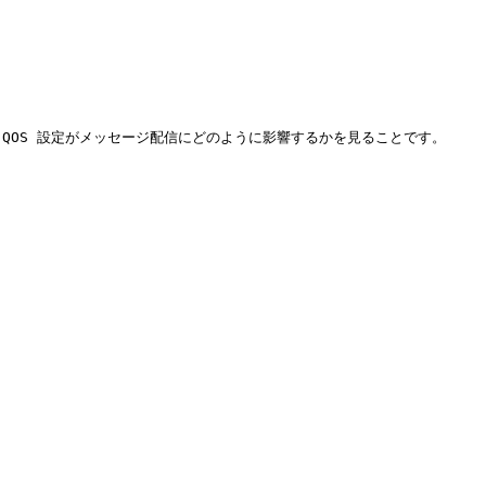
とQOS 設定がメッセージ配信にどのように影響するかを見ることです。


