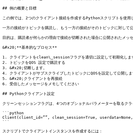
## 例の概要と目標

この例では、2つのクライアント接続を作成するPythonスクリプトを使用し
一方の接続がトピックを購読し、もう一方の接続がそのトピックに対して公
目的は、購読者が何らかの理由で接続が切断された場合に公開されたメッセージ
&#x20;**基本的なプロセス**

1. クライアントをclean\_sessionフラグを適切に設定して初期化します
2. トピックをQOS 設定で購読する

3. &#x20;切断します。

4. クライアントがサブスクライブしたトピックにQOSを設定して公開しま
5. &#x20;クライアントを再接続

6. 受信したメッセージをメモしてください

## Pythonクライアント設定

クリーンセッションフラグは、4つのオプショナルパラメーターを取るクラ
```python

Client(client_id=””, clean_session=True, userdata=None,
```

スクリプトでクライアントインスタンスを作成するには：
