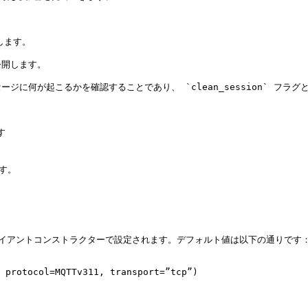
ます。

開します。

に何が起こるかを確認することであり、 `clean_session` フラグ


す。

イアントコンストラクターで設定されます。デフォルト値は以下の通りです：
 protocol=MQTTv311, transport=”tcp”)
