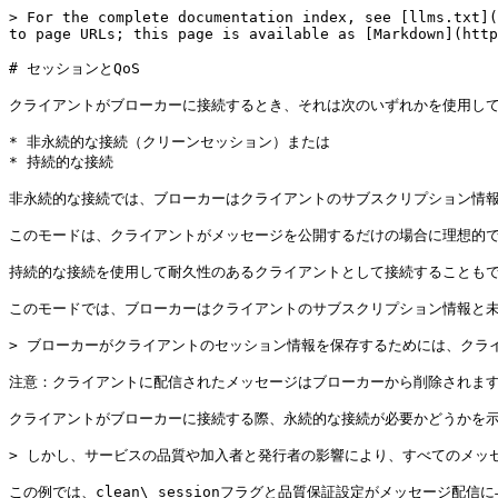
> For the complete documentation index, see [llms.txt](
to page URLs; this page is available as [Markdown](http
# セッションとQoS

クライアントがブローカーに接続するとき、それは次のいずれかを使用して
* 非永続的な接続（クリーンセッション）または

* 持続的な接続

非永続的な接続では、ブローカーはクライアントのサブスクリプション情報
このモードは、クライアントがメッセージを公開するだけの場合に理想的で
持続的な接続を使用して耐久性のあるクライアントとして接続することもで
このモードでは、ブローカーはクライアントのサブスクリプション情報と未
> ブローカーがクライアントのセッション情報を保存するためには、クライ
注意：クライアントに配信されたメッセージはブローカーから削除されます
クライアントがブローカーに接続する際、永続的な接続が必要かどうかを示すため
> しかし、サービスの品質や加入者と発行者の影響により、すべてのメッ
この例では、clean\_sessionフラグと品質保証設定がメッセージ配信